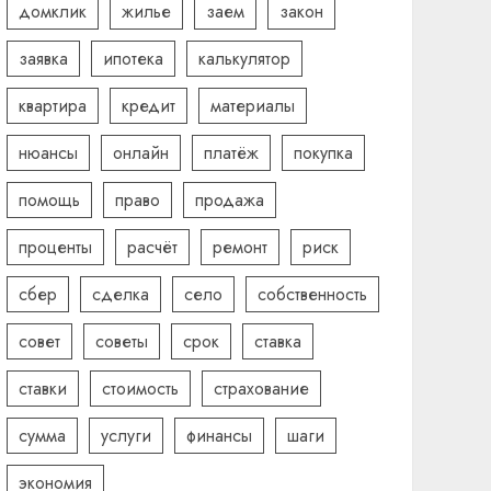
домклик
жилье
заем
закон
заявка
ипотека
калькулятор
квартира
кредит
материалы
нюансы
онлайн
платёж
покупка
помощь
право
продажа
проценты
расчёт
ремонт
риск
сбер
сделка
село
собственность
совет
советы
срок
ставка
ставки
стоимость
страхование
сумма
услуги
финансы
шаги
экономия