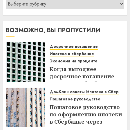
Рубрики
ВОЗМОЖНО, ВЫ ПРОПУСТИЛИ
Досрочное погашение
Ипотека в сбербанке
Экономия на проценте
Когда выгоднее –
досрочное погашение
ипотеки в Сбербанке до
или после дня списания?
ДомКлик советы
Ипотека в Сбер
Узнайте все нюансы!
Пошаговое руководство
Пошаговое руководство
18.12.2025
по оформлению ипотеки
в Сбербанке через
ДомКлик – Все этапы и