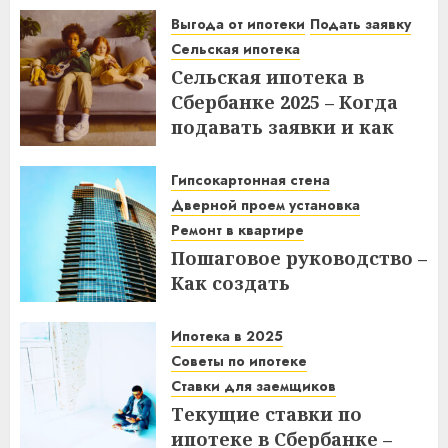
советы
Выгода от ипотеки
Подать заявку
Сельская ипотека
08.12.2025
Сельская ипотека в
Сбербанке 2025 – Когда
подавать заявки и как
получить выгоду?
Гипсокартонная стена
03.12.2025
Дверной проем установка
Ремонт в квартире
Пошаговое руководство –
Как создать
гипсокартонную стену с
дверным проемом в
Ипотека в 2025
отремонтированной
Советы по ипотеке
квартире
Ставки для заемщиков
Текущие ставки по
14.11.2025
ипотеке в Сбербанке –