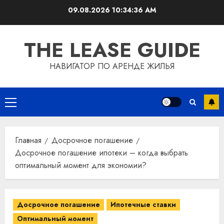
Перейти
09.08.2026
10:34:37 AM
к
содержимому
THE LEASE GUIDE
НАВИГАТОР ПО АРЕНДЕ ЖИЛЬЯ
Основное
меню
Главная
Досрочное погашение
Досрочное погашение ипотеки – когда выбрать
оптимальный момент для экономии?
Досрочное погашение
Ипотечные ставки
Оптимальный момент