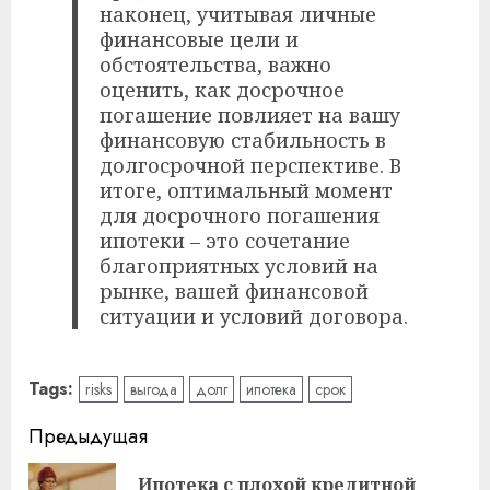
наконец, учитывая личные
финансовые цели и
обстоятельства, важно
оценить, как досрочное
погашение повлияет на вашу
финансовую стабильность в
долгосрочной перспективе. В
итоге, оптимальный момент
для досрочного погашения
ипотеки – это сочетание
благоприятных условий на
рынке, вашей финансовой
ситуации и условий договора.
Tags:
risks
выгода
долг
ипотека
срок
Читать
Предыдущая
далее
Ипотека с плохой кредитной