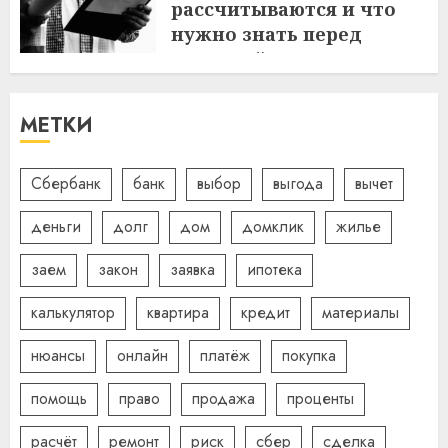
рассчитываются и что
нужно знать перед
покупкой жилья
31.01.2025
МЕТКИ
Сбербанк
банк
выбор
выгода
вычет
деньги
долг
дом
домклик
жилье
заем
закон
заявка
ипотека
калькулятор
квартира
кредит
материалы
нюансы
онлайн
платёж
покупка
помощь
право
продажа
проценты
расчёт
ремонт
риск
сбер
сделка