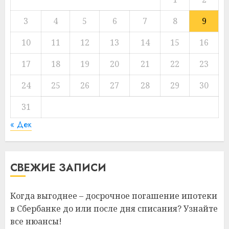
3
4
5
6
7
8
9
10
11
12
13
14
15
16
17
18
19
20
21
22
23
24
25
26
27
28
29
30
31
« Дек
СВЕЖИЕ ЗАПИСИ
Когда выгоднее – досрочное погашение ипотеки
в Сбербанке до или после дня списания? Узнайте
все нюансы!