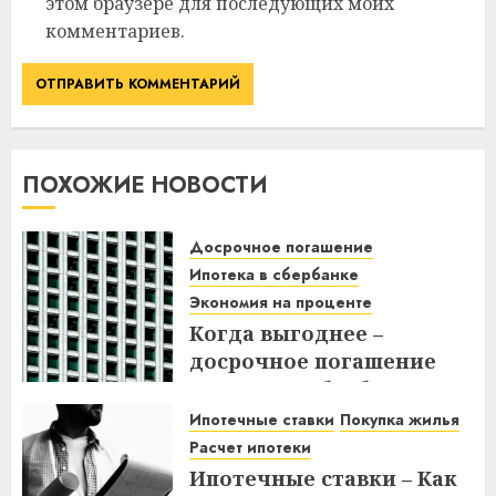
этом браузере для последующих моих
комментариев.
ПОХОЖИЕ НОВОСТИ
Досрочное погашение
Ипотека в сбербанке
Экономия на проценте
Когда выгоднее –
досрочное погашение
ипотеки в Сбербанке до
или после дня списания?
Ипотечные ставки
Покупка жилья
Узнайте все нюансы!
Расчет ипотеки
Ипотечные ставки – Как
18.12.2025