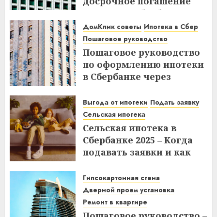
досрочное погашение
ипотеки в Сбербанке до
или после дня списания?
ДомКлик советы
Ипотека в Сбер
Узнайте все нюансы!
Пошаговое руководство
Пошаговое руководство
18.12.2025
по оформлению ипотеки
в Сбербанке через
ДомКлик – Все этапы и
советы
Выгода от ипотеки
Подать заявку
Сельская ипотека
08.12.2025
Сельская ипотека в
Сбербанке 2025 – Когда
подавать заявки и как
получить выгоду?
Гипсокартонная стена
03.12.2025
Дверной проем установка
Ремонт в квартире
Пошаговое руководство –