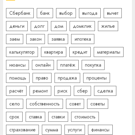
Сбербанк
банк
выбор
выгода
вычет
деньги
долг
дом
домклик
жилье
заем
закон
заявка
ипотека
калькулятор
квартира
кредит
материалы
нюансы
онлайн
платёж
покупка
помощь
право
продажа
проценты
расчёт
ремонт
риск
сбер
сделка
село
собственность
совет
советы
срок
ставка
ставки
стоимость
страхование
сумма
услуги
финансы