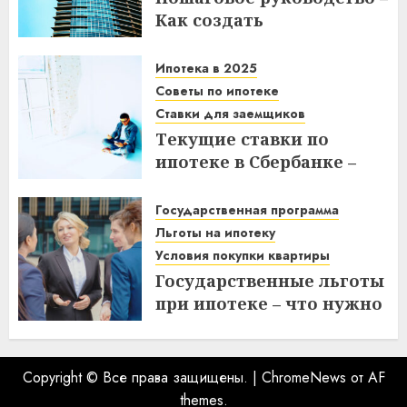
Как создать
гипсокартонную стену с
дверным проемом в
Ипотека в 2025
отремонтированной
Советы по ипотеке
квартире
Ставки для заемщиков
Текущие ставки по
14.11.2025
ипотеке в Сбербанке –
что нужно знать
заемщикам в 2025 году
Государственная программа
Льготы на ипотеку
14.11.2025
Условия покупки квартиры
Государственные льготы
при ипотеке – что нужно
знать при покупке
квартиры
10.11.2025
Copyright © Все права защищены.
|
ChromeNews
от AF
themes.