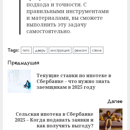
подхода и точности. С
правильными инструментами
и материалами, вы сможете
выполнить эту задачу
самостоятельно.
Tags:
гипс
дверь
инструкция
ремонт
стена
Читать
Предыдущая
далее
Текущие ставки по ипотеке в
Пр
Сбербанке – что нужно знать
за
заемщикам в 2025 году
Далее
Сельская ипотека в Сбербанке
Следующая
2025 – Когда подавать заявки и
запись:
как получить выгоду?