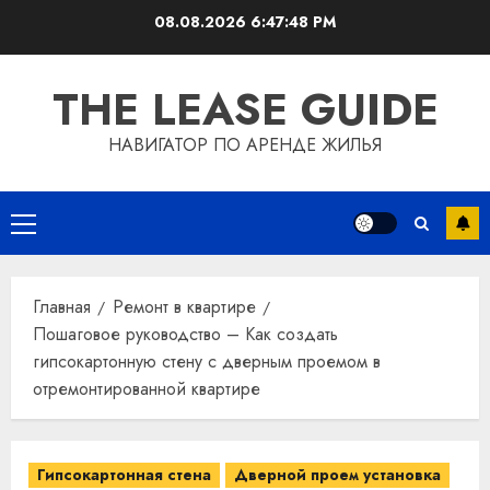
Перейти
08.08.2026
6:47:49 PM
к
содержимому
THE LEASE GUIDE
НАВИГАТОР ПО АРЕНДЕ ЖИЛЬЯ
Основное
меню
Главная
Ремонт в квартире
Пошаговое руководство – Как создать
гипсокартонную стену с дверным проемом в
отремонтированной квартире
Гипсокартонная стена
Дверной проем установка