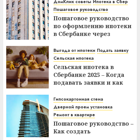
или после дня списания?
ДомКлик советы
Ипотека в Сбер
Узнайте все нюансы!
Пошаговое руководство
Пошаговое руководство
18.12.2025
по оформлению ипотеки
в Сбербанке через
ДомКлик – Все этапы и
советы
Выгода от ипотеки
Подать заявку
Сельская ипотека
08.12.2025
Сельская ипотека в
Сбербанке 2025 – Когда
подавать заявки и как
получить выгоду?
Гипсокартонная стена
03.12.2025
Дверной проем установка
Ремонт в квартире
Пошаговое руководство –
Как создать
гипсокартонную стену с