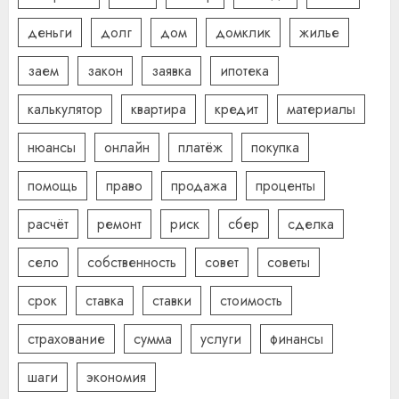
деньги
долг
дом
домклик
жилье
заем
закон
заявка
ипотека
калькулятор
квартира
кредит
материалы
нюансы
онлайн
платёж
покупка
помощь
право
продажа
проценты
расчёт
ремонт
риск
сбер
сделка
село
собственность
совет
советы
срок
ставка
ставки
стоимость
страхование
сумма
услуги
финансы
шаги
экономия