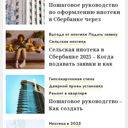
Пошаговое руководство
18.12.2025
по оформлению ипотеки
в Сбербанке через
ДомКлик – Все этапы и
советы
Выгода от ипотеки
Подать заявку
Сельская ипотека
08.12.2025
Сельская ипотека в
Сбербанке 2025 – Когда
подавать заявки и как
получить выгоду?
Гипсокартонная стена
03.12.2025
Дверной проем установка
Ремонт в квартире
Пошаговое руководство –
Как создать
гипсокартонную стену с
дверным проемом в
Ипотека в 2025