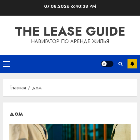
Перейти
07.08.2026
6:40:38 PM
к
содержимому
THE LEASE GUIDE
НАВИГАТОР ПО АРЕНДЕ ЖИЛЬЯ
Основное
меню
Главная
дом
дом