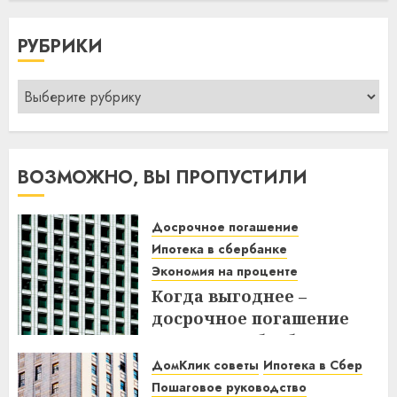
РУБРИКИ
Рубрики
ВОЗМОЖНО, ВЫ ПРОПУСТИЛИ
Досрочное погашение
Ипотека в сбербанке
Экономия на проценте
Когда выгоднее –
досрочное погашение
ипотеки в Сбербанке до
или после дня списания?
ДомКлик советы
Ипотека в Сбер
Узнайте все нюансы!
Пошаговое руководство