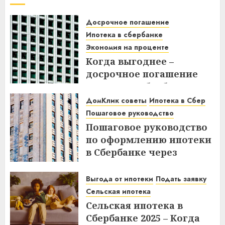
Досрочное погашение
Ипотека в сбербанке
Экономия на проценте
Когда выгоднее –
досрочное погашение
ипотеки в Сбербанке до
или после дня списания?
ДомКлик советы
Ипотека в Сбер
Узнайте все нюансы!
Пошаговое руководство
Пошаговое руководство
18.12.2025
по оформлению ипотеки
в Сбербанке через
ДомКлик – Все этапы и
советы
Выгода от ипотеки
Подать заявку
Сельская ипотека
08.12.2025
Сельская ипотека в
Сбербанке 2025 – Когда