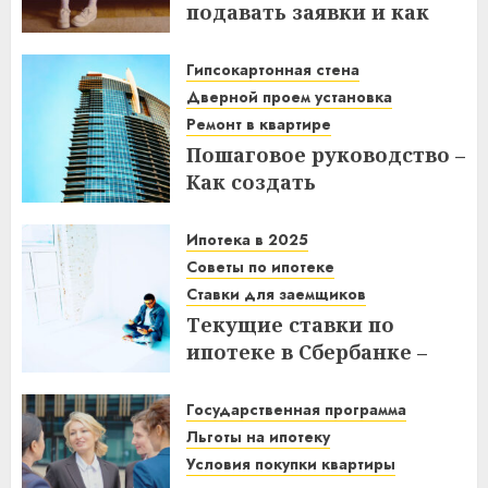
подавать заявки и как
получить выгоду?
Гипсокартонная стена
03.12.2025
Дверной проем установка
Ремонт в квартире
Пошаговое руководство –
Как создать
гипсокартонную стену с
дверным проемом в
Ипотека в 2025
отремонтированной
Советы по ипотеке
квартире
Ставки для заемщиков
Текущие ставки по
14.11.2025
ипотеке в Сбербанке –
что нужно знать
заемщикам в 2025 году
Государственная программа
Льготы на ипотеку
14.11.2025
Условия покупки квартиры