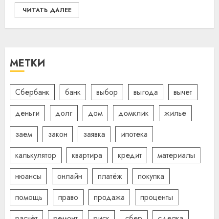
ЧИТАТЬ ДАЛЕЕ
МЕТКИ
Сбербанк
банк
выбор
выгода
вычет
деньги
долг
дом
домклик
жилье
заем
закон
заявка
ипотека
калькулятор
квартира
кредит
материалы
нюансы
онлайн
платёж
покупка
помощь
право
продажа
проценты
расчёт
ремонт
риск
сбер
сделка