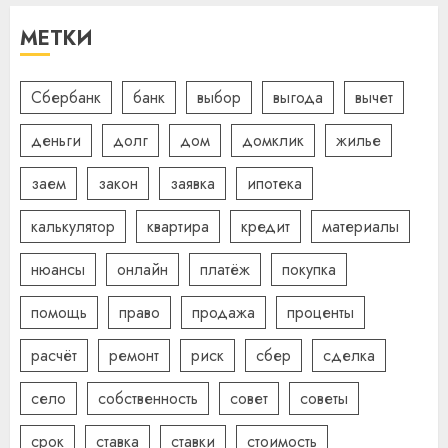
МЕТКИ
Сбербанк
банк
выбор
выгода
вычет
деньги
долг
дом
домклик
жилье
заем
закон
заявка
ипотека
калькулятор
квартира
кредит
материалы
нюансы
онлайн
платёж
покупка
помощь
право
продажа
проценты
расчёт
ремонт
риск
сбер
сделка
село
собственность
совет
советы
срок
ставка
ставки
стоимость