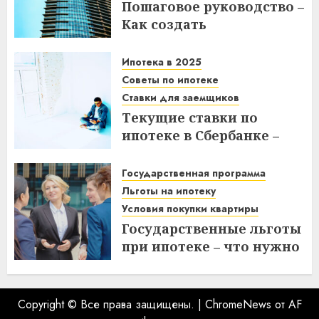
Пошаговое руководство –
Как создать
гипсокартонную стену с
дверным проемом в
Ипотека в 2025
отремонтированной
Советы по ипотеке
квартире
Ставки для заемщиков
Текущие ставки по
14.11.2025
ипотеке в Сбербанке –
что нужно знать
заемщикам в 2025 году
Государственная программа
Льготы на ипотеку
14.11.2025
Условия покупки квартиры
Государственные льготы
при ипотеке – что нужно
знать при покупке
квартиры
10.11.2025
Copyright © Все права защищены.
|
ChromeNews
от AF