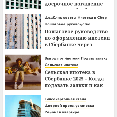
досрочное погашение
ипотеки в Сбербанке до
или после дня списания?
ДомКлик советы
Ипотека в Сбер
Узнайте все нюансы!
Пошаговое руководство
Пошаговое руководство
18.12.2025
по оформлению ипотеки
в Сбербанке через
ДомКлик – Все этапы и
советы
Выгода от ипотеки
Подать заявку
Сельская ипотека
08.12.2025
Сельская ипотека в
Сбербанке 2025 – Когда
подавать заявки и как
получить выгоду?
Гипсокартонная стена
03.12.2025
Дверной проем установка
Ремонт в квартире