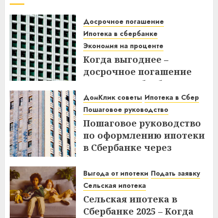
Досрочное погашение
Ипотека в сбербанке
Экономия на проценте
Когда выгоднее –
досрочное погашение
ипотеки в Сбербанке до
или после дня списания?
ДомКлик советы
Ипотека в Сбер
Узнайте все нюансы!
Пошаговое руководство
Пошаговое руководство
18.12.2025
по оформлению ипотеки
в Сбербанке через
ДомКлик – Все этапы и
советы
Выгода от ипотеки
Подать заявку
Сельская ипотека
08.12.2025
Сельская ипотека в
Сбербанке 2025 – Когда