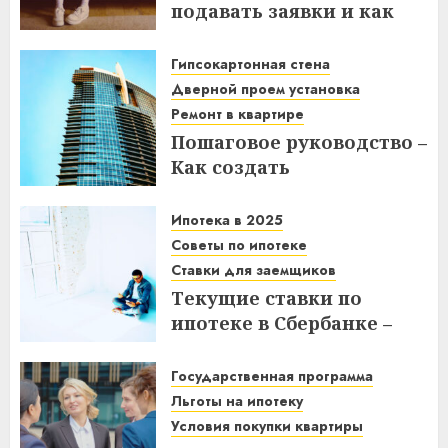
подавать заявки и как
получить выгоду?
Гипсокартонная стена
03.12.2025
Дверной проем установка
Ремонт в квартире
Пошаговое руководство –
Как создать
гипсокартонную стену с
дверным проемом в
Ипотека в 2025
отремонтированной
Советы по ипотеке
квартире
Ставки для заемщиков
Текущие ставки по
14.11.2025
ипотеке в Сбербанке –
что нужно знать
заемщикам в 2025 году
Государственная программа
Льготы на ипотеку
14.11.2025
Условия покупки квартиры