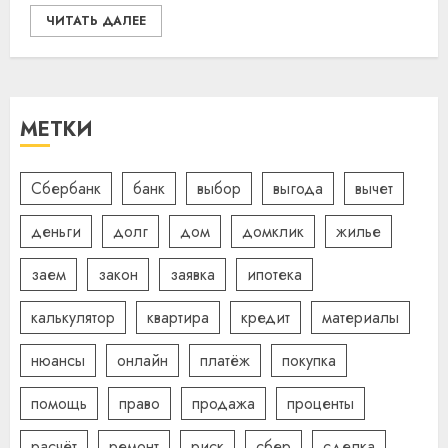
ЧИТАТЬ ДАЛЕЕ
МЕТКИ
Сбербанк
банк
выбор
выгода
вычет
деньги
долг
дом
домклик
жилье
заем
закон
заявка
ипотека
калькулятор
квартира
кредит
материалы
нюансы
онлайн
платёж
покупка
помощь
право
продажа
проценты
расчёт
ремонт
риск
сбер
сделка