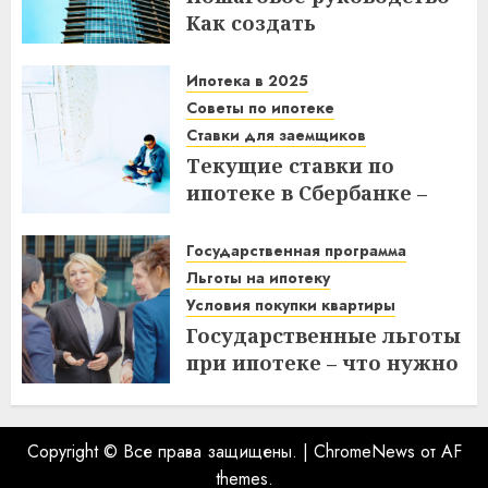
Как создать
гипсокартонную стену с
дверным проемом в
Ипотека в 2025
отремонтированной
Советы по ипотеке
квартире
Ставки для заемщиков
Текущие ставки по
14.11.2025
ипотеке в Сбербанке –
что нужно знать
заемщикам в 2025 году
Государственная программа
Льготы на ипотеку
14.11.2025
Условия покупки квартиры
Государственные льготы
при ипотеке – что нужно
знать при покупке
квартиры
10.11.2025
Copyright © Все права защищены.
|
ChromeNews
от AF
themes.