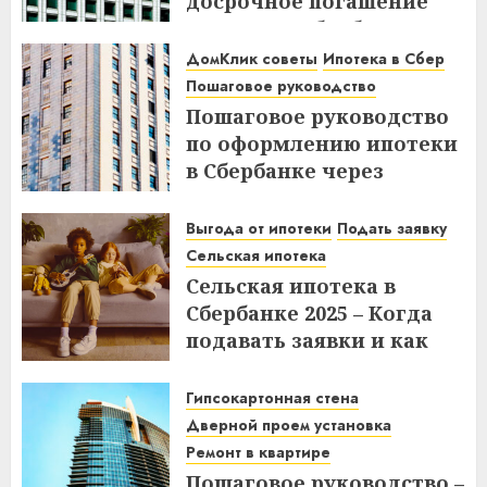
досрочное погашение
ипотеки в Сбербанке до
или после дня списания?
ДомКлик советы
Ипотека в Сбер
Узнайте все нюансы!
Пошаговое руководство
Пошаговое руководство
18.12.2025
по оформлению ипотеки
в Сбербанке через
ДомКлик – Все этапы и
советы
Выгода от ипотеки
Подать заявку
Сельская ипотека
08.12.2025
Сельская ипотека в
Сбербанке 2025 – Когда
подавать заявки и как
получить выгоду?
Гипсокартонная стена
03.12.2025
Дверной проем установка
Ремонт в квартире
Пошаговое руководство –