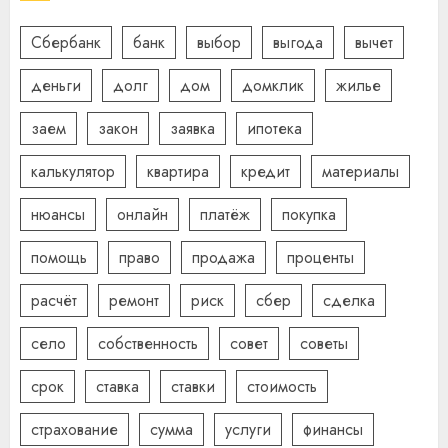
Сбербанк
банк
выбор
выгода
вычет
деньги
долг
дом
домклик
жилье
заем
закон
заявка
ипотека
калькулятор
квартира
кредит
материалы
нюансы
онлайн
платёж
покупка
помощь
право
продажа
проценты
расчёт
ремонт
риск
сбер
сделка
село
собственность
совет
советы
срок
ставка
ставки
стоимость
страхование
сумма
услуги
финансы