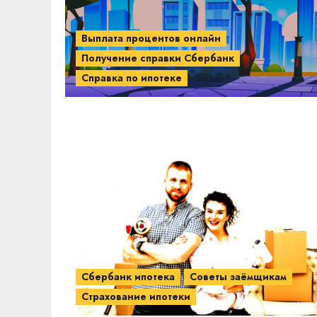
Выплата процентов онлайн
Получение справки Сбербанк
Справка по ипотеке
Сбербанк ипотека
Советы заёмщикам
Страхование ипотеки