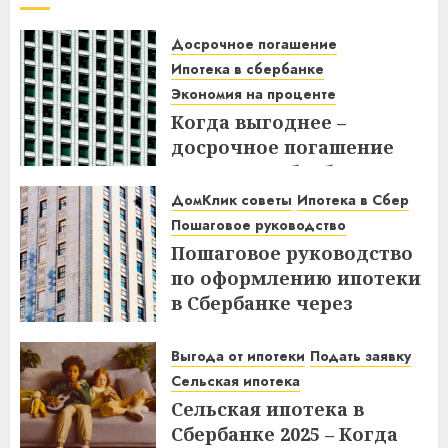
Досрочное погашение
Ипотека в сбербанке
Экономия на проценте
Когда выгоднее –
досрочное погашение
ипотеки в Сбербанке до
или после дня списания?
ДомКлик советы
Ипотека в Сбер
Узнайте все нюансы!
Пошаговое руководство
Пошаговое руководство
18.12.2025
по оформлению ипотеки
в Сбербанке через
ДомКлик – Все этапы и
советы
Выгода от ипотеки
Подать заявку
Сельская ипотека
08.12.2025
Сельская ипотека в
Сбербанке 2025 – Когда