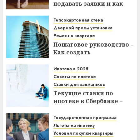
подавать заявки и как
получить выгоду?
Гипсокартонная стена
03.12.2025
Дверной проем установка
Ремонт в квартире
Пошаговое руководство –
Как создать
гипсокартонную стену с
дверным проемом в
Ипотека в 2025
отремонтированной
Советы по ипотеке
квартире
Ставки для заемщиков
Текущие ставки по
14.11.2025
ипотеке в Сбербанке –
что нужно знать
заемщикам в 2025 году
Государственная программа
Льготы на ипотеку
14.11.2025
Условия покупки квартиры