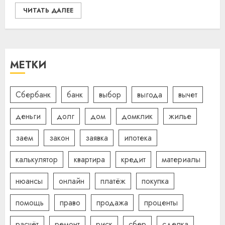
ЧИТАТЬ ДАЛЕЕ
МЕТКИ
Сбербанк
банк
выбор
выгода
вычет
деньги
долг
дом
домклик
жилье
заем
закон
заявка
ипотека
калькулятор
квартира
кредит
материалы
нюансы
онлайн
платёж
покупка
помощь
право
продажа
проценты
расчёт
ремонт
риск
сбер
сделка