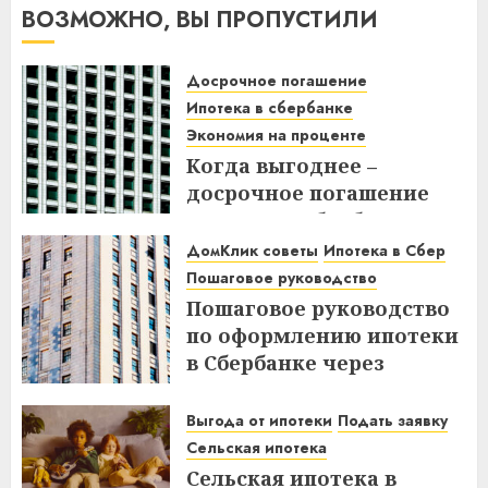
ВОЗМОЖНО, ВЫ ПРОПУСТИЛИ
Досрочное погашение
Ипотека в сбербанке
Экономия на проценте
Когда выгоднее –
досрочное погашение
ипотеки в Сбербанке до
или после дня списания?
ДомКлик советы
Ипотека в Сбер
Узнайте все нюансы!
Пошаговое руководство
Пошаговое руководство
18.12.2025
по оформлению ипотеки
в Сбербанке через
ДомКлик – Все этапы и
советы
Выгода от ипотеки
Подать заявку
Сельская ипотека
08.12.2025
Сельская ипотека в