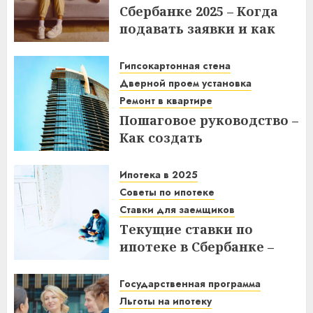
Сбербанке 2025 – Когда
подавать заявки и как
получить выгоду?
Гипсокартонная стена
03.12.2025
Дверной проем установка
Ремонт в квартире
Пошаговое руководство –
Как создать
гипсокартонную стену с
дверным проемом в
Ипотека в 2025
отремонтированной
Советы по ипотеке
квартире
Ставки для заемщиков
Текущие ставки по
14.11.2025
ипотеке в Сбербанке –
что нужно знать
заемщикам в 2025 году
Государственная программа
Льготы на ипотеку
14.11.2025