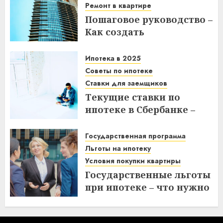
Ремонт в квартире
Пошаговое руководство –
Как создать
гипсокартонную стену с
дверным проемом в
Ипотека в 2025
отремонтированной
Советы по ипотеке
квартире
Ставки для заемщиков
Текущие ставки по
14.11.2025
ипотеке в Сбербанке –
что нужно знать
заемщикам в 2025 году
Государственная программа
Льготы на ипотеку
14.11.2025
Условия покупки квартиры
Государственные льготы
при ипотеке – что нужно
знать при покупке
квартиры