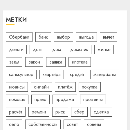
МЕТКИ
Сбербанк
банк
выбор
выгода
вычет
деньги
долг
дом
домклик
жилье
заем
закон
заявка
ипотека
калькулятор
квартира
кредит
материалы
нюансы
онлайн
платёж
покупка
помощь
право
продажа
проценты
расчёт
ремонт
риск
сбер
сделка
село
собственность
совет
советы