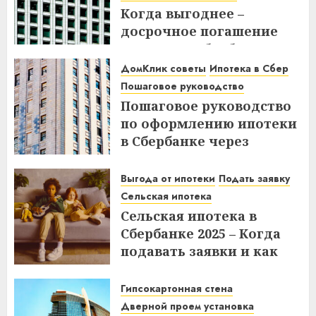
Когда выгоднее –
досрочное погашение
ипотеки в Сбербанке до
или после дня списания?
ДомКлик советы
Ипотека в Сбер
Узнайте все нюансы!
Пошаговое руководство
Пошаговое руководство
18.12.2025
по оформлению ипотеки
в Сбербанке через
ДомКлик – Все этапы и
советы
Выгода от ипотеки
Подать заявку
Сельская ипотека
08.12.2025
Сельская ипотека в
Сбербанке 2025 – Когда
подавать заявки и как
получить выгоду?
Гипсокартонная стена
03.12.2025
Дверной проем установка