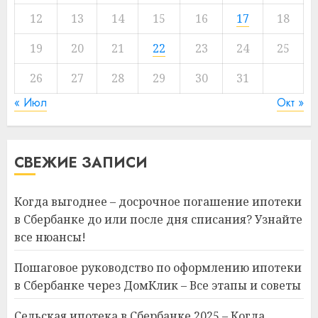
12
13
14
15
16
17
18
19
20
21
22
23
24
25
26
27
28
29
30
31
« Июл
Окт »
СВЕЖИЕ ЗАПИСИ
Когда выгоднее – досрочное погашение ипотеки
в Сбербанке до или после дня списания? Узнайте
все нюансы!
Пошаговое руководство по оформлению ипотеки
в Сбербанке через ДомКлик – Все этапы и советы
Сельская ипотека в Сбербанке 2025 – Когда