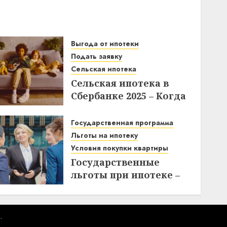
Выгода от ипотеки
Подать заявку
Сельская ипотека
Сельская ипотека в
Сбербанке 2025 – Когда
подавать заявки и как
получить выгоду?
Государственная программа
Льготы на ипотеку
03.12.2025
Условия покупки квартиры
Государственные
льготы при ипотеке –
что нужно знать при
покупке квартиры
10.11.2025
.