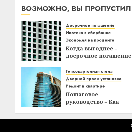
ВОЗМОЖНО, ВЫ ПРОПУСТИЛ
Досрочное погашение
Ипотека в сбербанке
Экономия на проценте
Когда выгоднее –
досрочное погашение
ипотеки в Сбербанке
до или после дня
Гипсокартонная стена
списания? Узнайте вс
Дверной проем установка
нюансы!
Ремонт в квартире
Пошаговое
18.12.2025
руководство – Как
создать
гипсокартонную стен
с дверным проемом в
отремонтированной