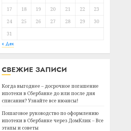
17
18
19
20
21
22
23
24
25
26
27
28
29
30
31
« Дек
СВЕЖИЕ ЗАПИСИ
Когда выгоднее – досрочное погашение
ипотеки в Сбербанке до или после дня
списания? Узнайте все нюансы!
Пошаговое руководство по оформлению
ипотеки в Сбербанке через ДомКлик – Все
этапы и советы