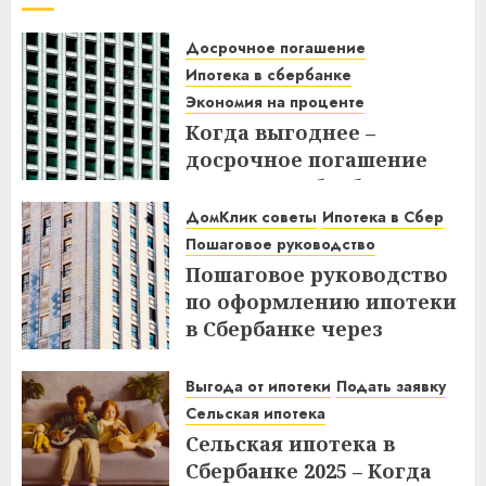
Досрочное погашение
Ипотека в сбербанке
Экономия на проценте
Когда выгоднее –
досрочное погашение
ипотеки в Сбербанке до
или после дня списания?
ДомКлик советы
Ипотека в Сбер
Узнайте все нюансы!
Пошаговое руководство
Пошаговое руководство
18.12.2025
по оформлению ипотеки
в Сбербанке через
ДомКлик – Все этапы и
советы
Выгода от ипотеки
Подать заявку
Сельская ипотека
08.12.2025
Сельская ипотека в
Сбербанке 2025 – Когда