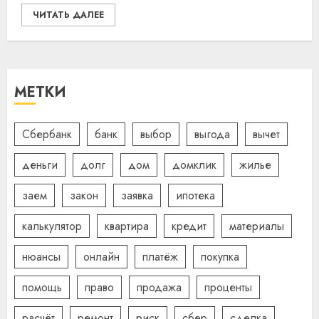
ЧИТАТЬ ДАЛЕЕ
МЕТКИ
Сбербанк
банк
выбор
выгода
вычет
деньги
долг
дом
домклик
жилье
заем
закон
заявка
ипотека
калькулятор
квартира
кредит
материалы
нюансы
онлайн
платёж
покупка
помощь
право
продажа
проценты
расчёт
ремонт
риск
сбер
сделка