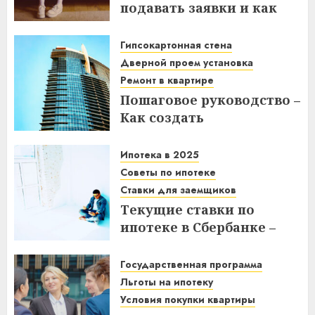
подавать заявки и как
получить выгоду?
Гипсокартонная стена
03.12.2025
Дверной проем установка
Ремонт в квартире
Пошаговое руководство –
Как создать
гипсокартонную стену с
дверным проемом в
Ипотека в 2025
отремонтированной
Советы по ипотеке
квартире
Ставки для заемщиков
Текущие ставки по
14.11.2025
ипотеке в Сбербанке –
что нужно знать
заемщикам в 2025 году
Государственная программа
Льготы на ипотеку
14.11.2025
Условия покупки квартиры