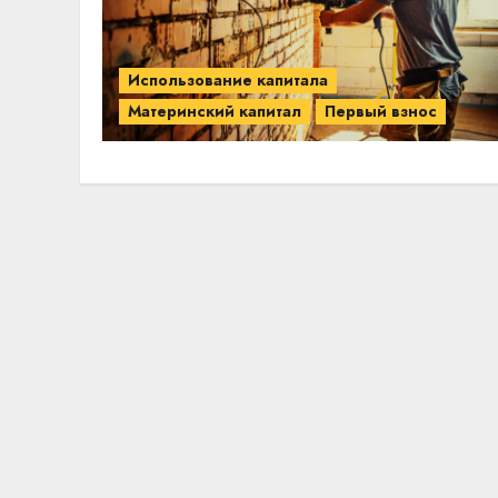
Использование капитала
Материнский капитал
Первый взнос