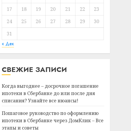
17
18
19
20
21
22
23
24
25
26
27
28
29
30
31
« Дек
СВЕЖИЕ ЗАПИСИ
Когда выгоднее – досрочное погашение
ипотеки в Сбербанке до или после дня
списания? Узнайте все нюансы!
Пошаговое руководство по оформлению
ипотеки в Сбербанке через ДомКлик – Все
этапы и советы