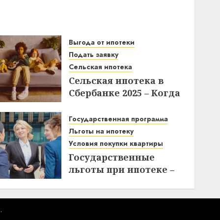
Выгода от ипотеки
Подать заявку
Сельская ипотека
Сельская ипотека в
Сбербанке 2025 – Когда
подавать заявки и как
получить выгоду?
Государственная программа
Льготы на ипотеку
03.12.2025
Условия покупки квартиры
Государственные
льготы при ипотеке –
что нужно знать при
покупке квартиры
10.11.2025
.