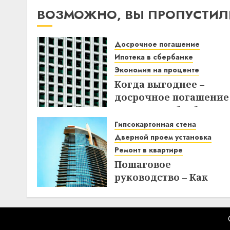
ВОЗМОЖНО, ВЫ ПРОПУСТИЛ
Досрочное погашение
Ипотека в сбербанке
Экономия на проценте
Когда выгоднее –
досрочное погашение
ипотеки в Сбербанке
до или после дня
Гипсокартонная стена
списания? Узнайте вс
Дверной проем установка
нюансы!
Ремонт в квартире
Пошаговое
18.12.2025
руководство – Как
создать
гипсокартонную стен
с дверным проемом в
отремонтированной