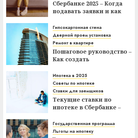
Сбербанке 2025 – Когда
подавать заявки и как
получить выгоду?
Гипсокартонная стена
03.12.2025
Дверной проем установка
Ремонт в квартире
Пошаговое руководство –
Как создать
гипсокартонную стену с
дверным проемом в
Ипотека в 2025
отремонтированной
Советы по ипотеке
квартире
Ставки для заемщиков
Текущие ставки по
14.11.2025
ипотеке в Сбербанке –
что нужно знать
заемщикам в 2025 году
Государственная программа
Льготы на ипотеку
14.11.2025