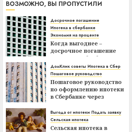
ВОЗМОЖНО, ВЫ ПРОПУСТИЛИ
Досрочное погашение
Ипотека в сбербанке
Экономия на проценте
Когда выгоднее –
досрочное погашение
ипотеки в Сбербанке до
или после дня списания?
ДомКлик советы
Ипотека в Сбер
Узнайте все нюансы!
Пошаговое руководство
Пошаговое руководство
18.12.2025
по оформлению ипотеки
в Сбербанке через
ДомКлик – Все этапы и
советы
Выгода от ипотеки
Подать заявку
Сельская ипотека
08.12.2025
Сельская ипотека в