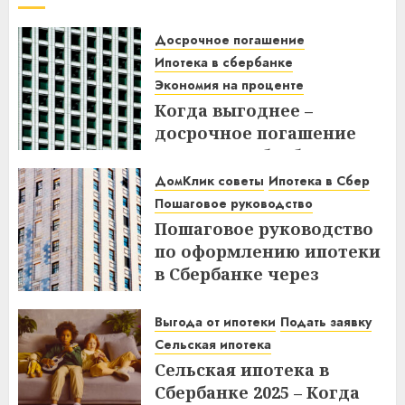
Досрочное погашение
Ипотека в сбербанке
Экономия на проценте
Когда выгоднее –
досрочное погашение
ипотеки в Сбербанке до
или после дня списания?
ДомКлик советы
Ипотека в Сбер
Узнайте все нюансы!
Пошаговое руководство
Пошаговое руководство
18.12.2025
по оформлению ипотеки
в Сбербанке через
ДомКлик – Все этапы и
советы
Выгода от ипотеки
Подать заявку
Сельская ипотека
08.12.2025
Сельская ипотека в
Сбербанке 2025 – Когда