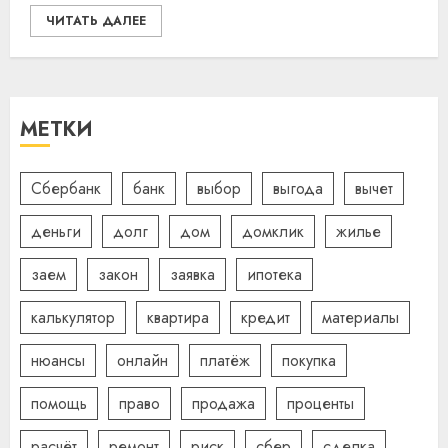
ЧИТАТЬ ДАЛЕЕ
МЕТКИ
Сбербанк
банк
выбор
выгода
вычет
деньги
долг
дом
домклик
жилье
заем
закон
заявка
ипотека
калькулятор
квартира
кредит
материалы
нюансы
онлайн
платёж
покупка
помощь
право
продажа
проценты
расчёт
ремонт
риск
сбер
сделка