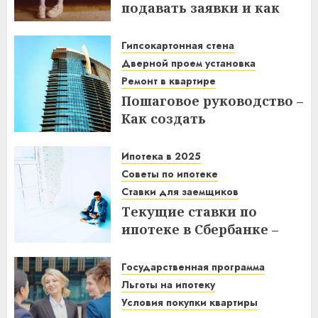
подавать заявки и как
получить выгоду?
Гипсокартонная стена
03.12.2025
Дверной проем установка
Ремонт в квартире
Пошаговое руководство –
Как создать
гипсокартонную стену с
дверным проемом в
Ипотека в 2025
отремонтированной
Советы по ипотеке
квартире
Ставки для заемщиков
Текущие ставки по
14.11.2025
ипотеке в Сбербанке –
что нужно знать
заемщикам в 2025 году
Государственная программа
Льготы на ипотеку
14.11.2025
Условия покупки квартиры