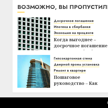
ВОЗМОЖНО, ВЫ ПРОПУСТИЛ
Досрочное погашение
Ипотека в сбербанке
Экономия на проценте
Когда выгоднее –
досрочное погашение
ипотеки в Сбербанке
до или после дня
Гипсокартонная стена
списания? Узнайте вс
Дверной проем установка
нюансы!
Ремонт в квартире
Пошаговое
18.12.2025
руководство – Как
создать
гипсокартонную стен
с дверным проемом в
отремонтированной