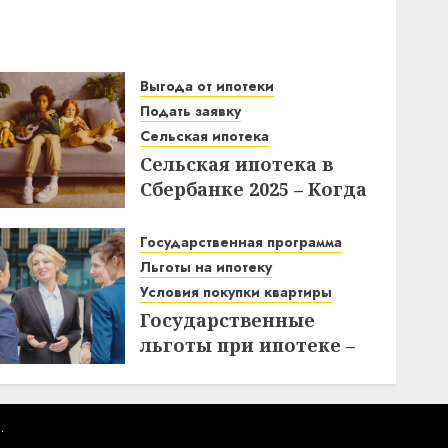
Выгода от ипотеки
Подать заявку
Сельская ипотека
Сельская ипотека в
Сбербанке 2025 – Когда
подавать заявки и как
получить выгоду?
Государственная программа
Льготы на ипотеку
03.12.2025
Условия покупки квартиры
Государственные
льготы при ипотеке –
что нужно знать при
покупке квартиры
10.11.2025
.