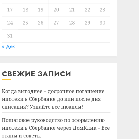
17
18
19
20
21
22
23
24
25
26
27
28
29
30
31
« Дек
СВЕЖИЕ ЗАПИСИ
Когда выгоднее – досрочное погашение
ипотеки в Сбербанке до или после дня
списания? Узнайте все нюансы!
Пошаговое руководство по оформлению
ипотеки в Сбербанке через ДомКлик – Все
этапы и советы