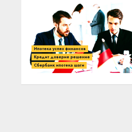
Ипотека успех финансов
Кредит доверие решение
Сбербанк ипотека шаги