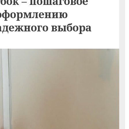
бок – пошаговое
 оформлению
адежного выбора