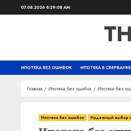
Перейти
07.08.2026
8:29:09 AM
к
содержимому
TH
ИПОТЕКА БЕЗ ОШИБОК
ИПОТЕКА В СБЕРБАНКЕ
Главная
Ипотека без ошибок
Ипотека без ош
Ипотека без ошибок
Надежный выбор 