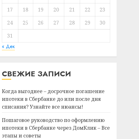
17
18
19
20
21
22
23
24
25
26
27
28
29
30
31
« Дек
СВЕЖИЕ ЗАПИСИ
Когда выгоднее – досрочное погашение
ипотеки в Сбербанке до или после дня
списания? Узнайте все нюансы!
Пошаговое руководство по оформлению
ипотеки в Сбербанке через ДомКлик – Все
этапы и советы