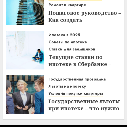
Ремонт в квартире
Пошаговое руководство –
Как создать
гипсокартонную стену с
дверным проемом в
Ипотека в 2025
отремонтированной
Советы по ипотеке
квартире
Ставки для заемщиков
Текущие ставки по
14.11.2025
ипотеке в Сбербанке –
что нужно знать
заемщикам в 2025 году
Государственная программа
Льготы на ипотеку
14.11.2025
Условия покупки квартиры
Государственные льготы
при ипотеке – что нужно
знать при покупке
квартиры