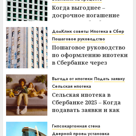
Когда выгоднее –
досрочное погашение
ипотеки в Сбербанке до
или после дня списания?
ДомКлик советы
Ипотека в Сбер
Узнайте все нюансы!
Пошаговое руководство
Пошаговое руководство
18.12.2025
по оформлению ипотеки
в Сбербанке через
ДомКлик – Все этапы и
советы
Выгода от ипотеки
Подать заявку
Сельская ипотека
08.12.2025
Сельская ипотека в
Сбербанке 2025 – Когда
подавать заявки и как
получить выгоду?
Гипсокартонная стена
03.12.2025
Дверной проем установка