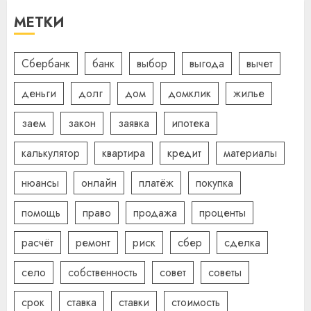
МЕТКИ
Сбербанк
банк
выбор
выгода
вычет
деньги
долг
дом
домклик
жилье
заем
закон
заявка
ипотека
калькулятор
квартира
кредит
материалы
нюансы
онлайн
платёж
покупка
помощь
право
продажа
проценты
расчёт
ремонт
риск
сбер
сделка
село
собственность
совет
советы
срок
ставка
ставки
стоимость