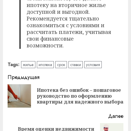
ипотеку на вторичное жилье
доступной и выгодной.
Рекомендуется тщательно
ознакомиться с условиями и
рассчитать платежи, учитывая
свои финансовые
возможности.
Tags:
жилье
ипотека
срок
ставки
условия
Читать
Предыдущая
далее
Ипотека без ошибок – пошаговое
Пр
руководство по оформлению
за
квартиры для надежного выбора
Далее
Время оценки недвижимости