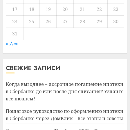
17
18
19
20
21
22
23
24
25
26
27
28
29
30
31
« Дек
СВЕЖИЕ ЗАПИСИ
Когда выгоднее – досрочное погашение ипотеки
в Сбербанке до или после дня списания? Узнайте
все нюансы!
Пошаговое руководство по оформлению ипотеки
в Сбербанке через ДомКлик – Все этапы и советы