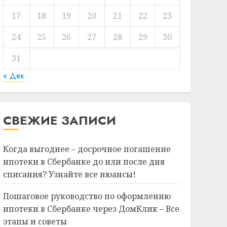
17
18
19
20
21
22
23
24
25
26
27
28
29
30
31
« Дек
СВЕЖИЕ ЗАПИСИ
Когда выгоднее – досрочное погашение
ипотеки в Сбербанке до или после дня
списания? Узнайте все нюансы!
Пошаговое руководство по оформлению
ипотеки в Сбербанке через ДомКлик – Все
этапы и советы