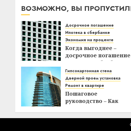
ВОЗМОЖНО, ВЫ ПРОПУСТИЛ
Досрочное погашение
Ипотека в сбербанке
Экономия на проценте
Когда выгоднее –
досрочное погашение
ипотеки в Сбербанке
до или после дня
Гипсокартонная стена
списания? Узнайте вс
Дверной проем установка
нюансы!
Ремонт в квартире
Пошаговое
18.12.2025
руководство – Как
создать
гипсокартонную стен
с дверным проемом в
отремонтированной