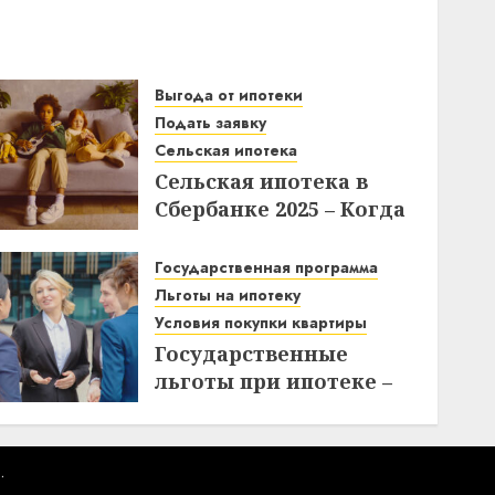
Выгода от ипотеки
Подать заявку
Сельская ипотека
Сельская ипотека в
Сбербанке 2025 – Когда
подавать заявки и как
получить выгоду?
Государственная программа
Льготы на ипотеку
03.12.2025
Условия покупки квартиры
Государственные
льготы при ипотеке –
что нужно знать при
покупке квартиры
10.11.2025
.