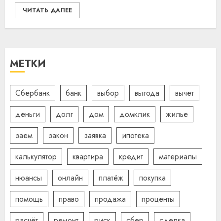
ЧИТАТЬ ДАЛЕЕ
МЕТКИ
Сбербанк
банк
выбор
выгода
вычет
деньги
долг
дом
домклик
жилье
заем
закон
заявка
ипотека
калькулятор
квартира
кредит
материалы
нюансы
онлайн
платёж
покупка
помощь
право
продажа
проценты
расчёт
ремонт
риск
сбер
сделка