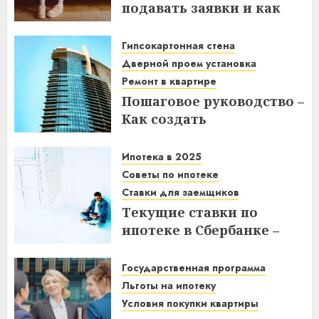
подавать заявки и как
получить выгоду?
Гипсокартонная стена
03.12.2025
Дверной проем установка
Ремонт в квартире
Пошаговое руководство –
Как создать
гипсокартонную стену с
дверным проемом в
Ипотека в 2025
отремонтированной
Советы по ипотеке
квартире
Ставки для заемщиков
Текущие ставки по
14.11.2025
ипотеке в Сбербанке –
что нужно знать
заемщикам в 2025 году
Государственная программа
Льготы на ипотеку
14.11.2025
Условия покупки квартиры