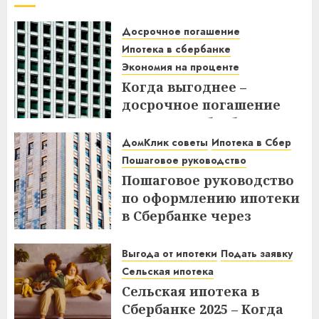
Досрочное погашение
Ипотека в сбербанке
Экономия на проценте
Когда выгоднее –
досрочное погашение
ипотеки в Сбербанке до
или после дня списания?
ДомКлик советы
Ипотека в Сбер
Узнайте все нюансы!
Пошаговое руководство
Пошаговое руководство
18.12.2025
по оформлению ипотеки
в Сбербанке через
ДомКлик – Все этапы и
советы
Выгода от ипотеки
Подать заявку
Сельская ипотека
08.12.2025
Сельская ипотека в
Сбербанке 2025 – Когда