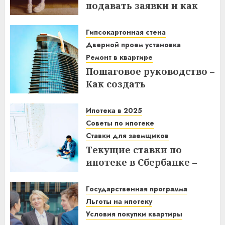
подавать заявки и как
получить выгоду?
Гипсокартонная стена
03.12.2025
Дверной проем установка
Ремонт в квартире
Пошаговое руководство –
Как создать
гипсокартонную стену с
дверным проемом в
Ипотека в 2025
отремонтированной
Советы по ипотеке
квартире
Ставки для заемщиков
Текущие ставки по
14.11.2025
ипотеке в Сбербанке –
что нужно знать
заемщикам в 2025 году
Государственная программа
Льготы на ипотеку
14.11.2025
Условия покупки квартиры