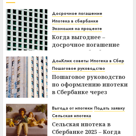
Досрочное погашение
Ипотека в сбербанке
Экономия на проценте
Когда выгоднее –
досрочное погашение
ипотеки в Сбербанке до
или после дня списания?
ДомКлик советы
Ипотека в Сбер
Узнайте все нюансы!
Пошаговое руководство
Пошаговое руководство
18.12.2025
по оформлению ипотеки
в Сбербанке через
ДомКлик – Все этапы и
советы
Выгода от ипотеки
Подать заявку
Сельская ипотека
08.12.2025
Сельская ипотека в
Сбербанке 2025 – Когда