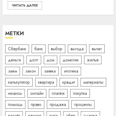
ЧИТАТЬ ДАЛЕЕ
МЕТКИ
Сбербанк
банк
выбор
выгода
вычет
деньги
долг
дом
домклик
жилье
заем
закон
заявка
ипотека
калькулятор
квартира
кредит
материалы
нюансы
онлайн
платёж
покупка
помощь
право
продажа
проценты
расчёт
ремонт
риск
сбер
сделка