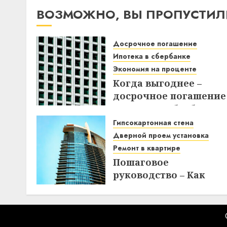
ВОЗМОЖНО, ВЫ ПРОПУСТИЛ
Досрочное погашение
Ипотека в сбербанке
Экономия на проценте
Когда выгоднее –
досрочное погашение
ипотеки в Сбербанке
до или после дня
Гипсокартонная стена
списания? Узнайте вс
Дверной проем установка
нюансы!
Ремонт в квартире
Пошаговое
18.12.2025
руководство – Как
создать
гипсокартонную стен
с дверным проемом в
отремонтированной