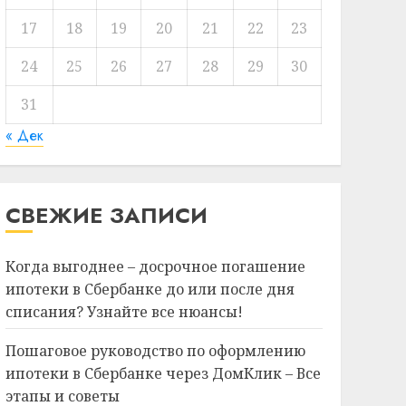
17
18
19
20
21
22
23
24
25
26
27
28
29
30
31
« Дек
СВЕЖИЕ ЗАПИСИ
Когда выгоднее – досрочное погашение
ипотеки в Сбербанке до или после дня
списания? Узнайте все нюансы!
Пошаговое руководство по оформлению
ипотеки в Сбербанке через ДомКлик – Все
этапы и советы