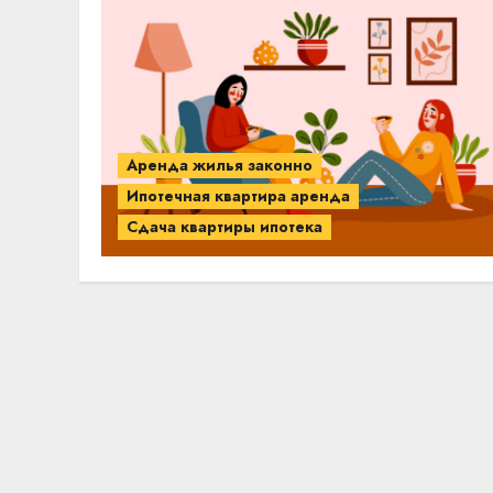
Аренда жилья законно
Ипотечная квартира аренда
Сдача квартиры ипотека