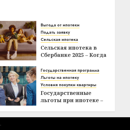
Выгода от ипотеки
Подать заявку
Сельская ипотека
Сельская ипотека в
Сбербанке 2025 – Когда
подавать заявки и как
получить выгоду?
Государственная программа
Льготы на ипотеку
03.12.2025
Условия покупки квартиры
Государственные
льготы при ипотеке –
что нужно знать при
покупке квартиры
10.11.2025
.