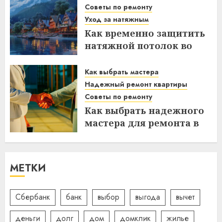
Советы по ремонту
Уход за натяжным
Как временно защитить
натяжной потолок во
время ремонта –
полезные советы и
Как выбрать мастера
хитрости
Надежный ремонт квартиры
Советы по ремонту
06.11.2025
Как выбрать надежного
мастера для ремонта в
квартире – советы и
рекомендации
26.10.2025
МЕТКИ
Сбербанк
банк
выбор
выгода
вычет
деньги
долг
дом
домклик
жилье