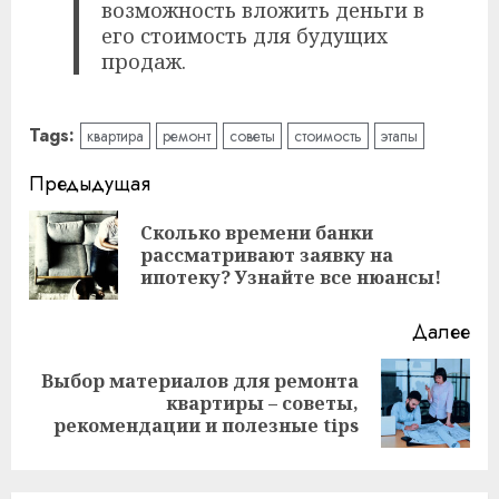
возможность вложить деньги в
его стоимость для будущих
продаж.
Tags:
квартира
ремонт
советы
стоимость
этапы
Читать
Предыдущая
далее
Сколько времени банки
Пр
рассматривают заявку на
за
ипотеку? Узнайте все нюансы!
Далее
Выбор материалов для ремонта
Следующая
квартиры – советы,
запись:
рекомендации и полезные tips