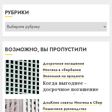
РУБРИКИ
Рубрики
ВОЗМОЖНО, ВЫ ПРОПУСТИЛИ
Досрочное погашение
Ипотека в сбербанке
Экономия на проценте
Когда выгоднее –
досрочное погашение
ипотеки в Сбербанке до
или после дня списания?
ДомКлик советы
Ипотека в Сбер
Узнайте все нюансы!
Пошаговое руководство