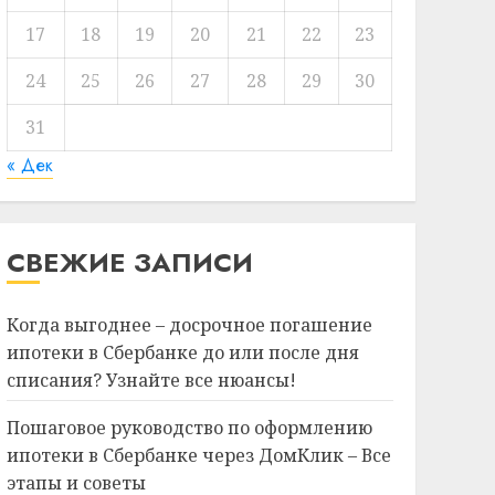
17
18
19
20
21
22
23
24
25
26
27
28
29
30
31
« Дек
СВЕЖИЕ ЗАПИСИ
Когда выгоднее – досрочное погашение
ипотеки в Сбербанке до или после дня
списания? Узнайте все нюансы!
Пошаговое руководство по оформлению
ипотеки в Сбербанке через ДомКлик – Все
этапы и советы