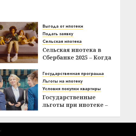
Выгода от ипотеки
Подать заявку
Сельская ипотека
Сельская ипотека в
Сбербанке 2025 – Когда
подавать заявки и как
получить выгоду?
Государственная программа
Льготы на ипотеку
03.12.2025
Условия покупки квартиры
Государственные
льготы при ипотеке –
что нужно знать при
покупке квартиры
10.11.2025
.