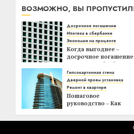
ВОЗМОЖНО, ВЫ ПРОПУСТИЛ
Досрочное погашение
Ипотека в сбербанке
Экономия на проценте
Когда выгоднее –
досрочное погашение
ипотеки в Сбербанке
до или после дня
Гипсокартонная стена
списания? Узнайте вс
Дверной проем установка
нюансы!
Ремонт в квартире
Пошаговое
18.12.2025
руководство – Как
создать
гипсокартонную стен
с дверным проемом в
отремонтированной