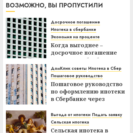
ВОЗМОЖНО, ВЫ ПРОПУСТИЛИ
Досрочное погашение
Ипотека в сбербанке
Экономия на проценте
Когда выгоднее –
досрочное погашение
ипотеки в Сбербанке до
или после дня списания?
ДомКлик советы
Ипотека в Сбер
Узнайте все нюансы!
Пошаговое руководство
Пошаговое руководство
18.12.2025
по оформлению ипотеки
в Сбербанке через
ДомКлик – Все этапы и
советы
Выгода от ипотеки
Подать заявку
Сельская ипотека
08.12.2025
Сельская ипотека в