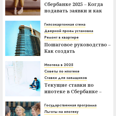
Сбербанке 2025 – Когда
подавать заявки и как
получить выгоду?
Гипсокартонная стена
03.12.2025
Дверной проем установка
Ремонт в квартире
Пошаговое руководство –
Как создать
гипсокартонную стену с
дверным проемом в
Ипотека в 2025
отремонтированной
Советы по ипотеке
квартире
Ставки для заемщиков
Текущие ставки по
14.11.2025
ипотеке в Сбербанке –
что нужно знать
заемщикам в 2025 году
Государственная программа
Льготы на ипотеку
14.11.2025