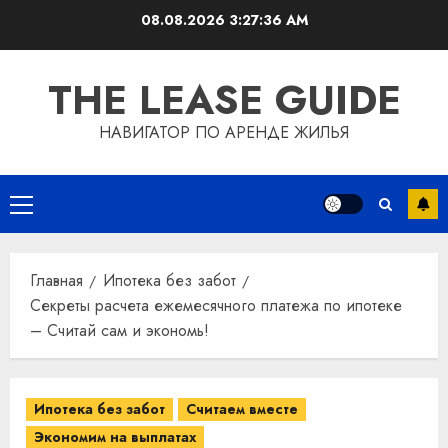
Перейти
08.08.2026
3:27:37 AM
к
содержимому
THE LEASE GUIDE
НАВИГАТОР ПО АРЕНДЕ ЖИЛЬЯ
Основное
меню
Главная
Ипотека без забот
Секреты расчета ежемесячного платежа по ипотеке
– Считай сам и экономь!
Ипотека без забот
Считаем вместе
Экономим на выплатах