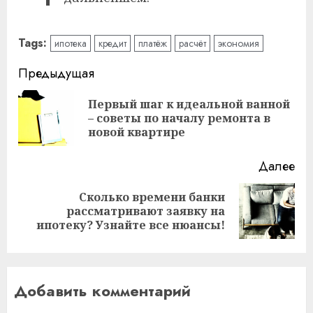
Tags:
ипотека
кредит
платёж
расчёт
экономия
Читать
Предыдущая
далее
Первый шаг к идеальной ванной
Пр
– советы по началу ремонта в
за
новой квартире
Далее
Сколько времени банки
Следующая
рассматривают заявку на
запись:
ипотеку? Узнайте все нюансы!
Добавить комментарий