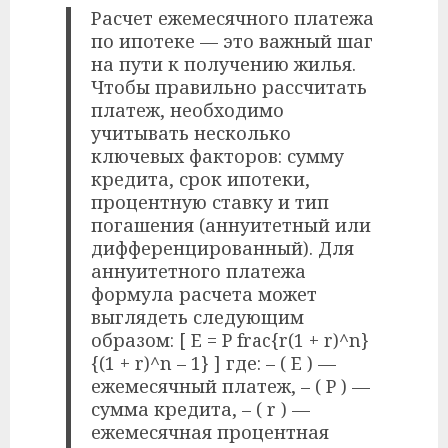
Расчет ежемесячного платежа
по ипотеке — это важный шаг
на пути к получению жилья.
Чтобы правильно рассчитать
платеж, необходимо
учитывать несколько
ключевых факторов: сумму
кредита, срок ипотеки,
процентную ставку и тип
погашения (аннуитетный или
дифференцированный). Для
аннуитетного платежа
формула расчета может
выглядеть следующим
образом: [ E = P frac{r(1 + r)^n}
{(1 + r)^n – 1} ] где: – ( E ) —
ежемесячный платеж, – ( P ) —
сумма кредита, – ( r ) —
ежемесячная процентная