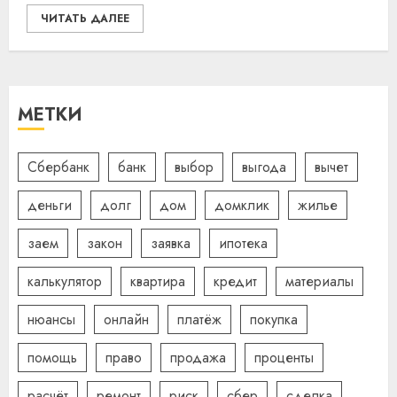
ЧИТАТЬ ДАЛЕЕ
МЕТКИ
Сбербанк
банк
выбор
выгода
вычет
деньги
долг
дом
домклик
жилье
заем
закон
заявка
ипотека
калькулятор
квартира
кредит
материалы
нюансы
онлайн
платёж
покупка
помощь
право
продажа
проценты
расчёт
ремонт
риск
сбер
сделка