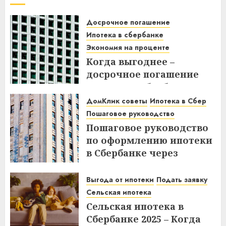
Досрочное погашение
Ипотека в сбербанке
Экономия на проценте
Когда выгоднее –
досрочное погашение
ипотеки в Сбербанке до
или после дня списания?
ДомКлик советы
Ипотека в Сбер
Узнайте все нюансы!
Пошаговое руководство
Пошаговое руководство
18.12.2025
по оформлению ипотеки
в Сбербанке через
ДомКлик – Все этапы и
советы
Выгода от ипотеки
Подать заявку
Сельская ипотека
08.12.2025
Сельская ипотека в
Сбербанке 2025 – Когда