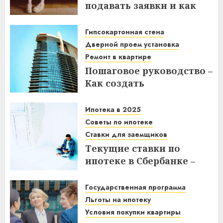
подавать заявки и как
получить выгоду?
Гипсокартонная стена
03.12.2025
Дверной проем установка
Ремонт в квартире
Пошаговое руководство –
Как создать
гипсокартонную стену с
дверным проемом в
Ипотека в 2025
отремонтированной
Советы по ипотеке
квартире
Ставки для заемщиков
Текущие ставки по
14.11.2025
ипотеке в Сбербанке –
что нужно знать
заемщикам в 2025 году
Государственная программа
Льготы на ипотеку
14.11.2025
Условия покупки квартиры