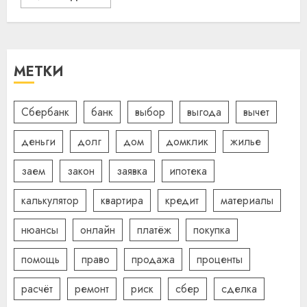
МЕТКИ
Сбербанк
банк
выбор
выгода
вычет
деньги
долг
дом
домклик
жилье
заем
закон
заявка
ипотека
калькулятор
квартира
кредит
материалы
нюансы
онлайн
платёж
покупка
помощь
право
продажа
проценты
расчёт
ремонт
риск
сбер
сделка