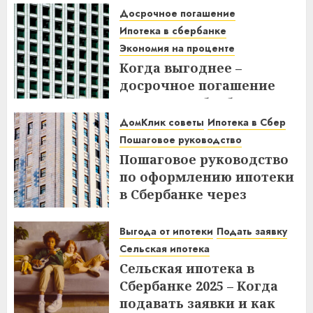
Досрочное погашение
Ипотека в сбербанке
Экономия на проценте
Когда выгоднее –
досрочное погашение
ипотеки в Сбербанке до
или после дня списания?
ДомКлик советы
Ипотека в Сбер
Узнайте все нюансы!
Пошаговое руководство
Пошаговое руководство
18.12.2025
по оформлению ипотеки
в Сбербанке через
ДомКлик – Все этапы и
советы
Выгода от ипотеки
Подать заявку
Сельская ипотека
08.12.2025
Сельская ипотека в
Сбербанке 2025 – Когда
подавать заявки и как