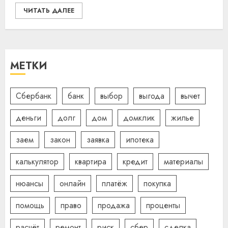
ЧИТАТЬ ДАЛЕЕ
МЕТКИ
Сбербанк
банк
выбор
выгода
вычет
деньги
долг
дом
домклик
жилье
заем
закон
заявка
ипотека
калькулятор
квартира
кредит
материалы
нюансы
онлайн
платёж
покупка
помощь
право
продажа
проценты
расчёт
ремонт
риск
сбер
сделка