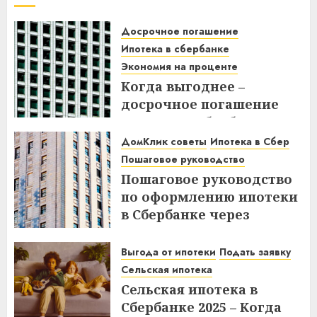
Досрочное погашение
Ипотека в сбербанке
Экономия на проценте
Когда выгоднее –
досрочное погашение
ипотеки в Сбербанке до
или после дня списания?
ДомКлик советы
Ипотека в Сбер
Узнайте все нюансы!
Пошаговое руководство
Пошаговое руководство
18.12.2025
по оформлению ипотеки
в Сбербанке через
ДомКлик – Все этапы и
советы
Выгода от ипотеки
Подать заявку
Сельская ипотека
08.12.2025
Сельская ипотека в
Сбербанке 2025 – Когда