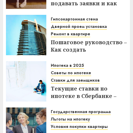
подавать заявки и как
получить выгоду?
Гипсокартонная стена
03.12.2025
Дверной проем установка
Ремонт в квартире
Пошаговое руководство –
Как создать
гипсокартонную стену с
дверным проемом в
Ипотека в 2025
отремонтированной
Советы по ипотеке
квартире
Ставки для заемщиков
Текущие ставки по
14.11.2025
ипотеке в Сбербанке –
что нужно знать
заемщикам в 2025 году
Государственная программа
Льготы на ипотеку
14.11.2025
Условия покупки квартиры