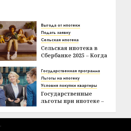
Выгода от ипотеки
Подать заявку
Сельская ипотека
Сельская ипотека в
Сбербанке 2025 – Когда
подавать заявки и как
получить выгоду?
Государственная программа
Льготы на ипотеку
03.12.2025
Условия покупки квартиры
Государственные
льготы при ипотеке –
что нужно знать при
покупке квартиры
10.11.2025
.