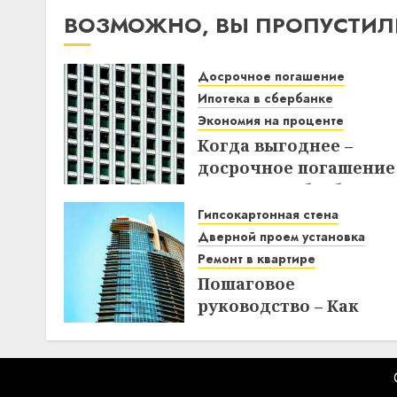
ВОЗМОЖНО, ВЫ ПРОПУСТИЛ
Досрочное погашение
Ипотека в сбербанке
Экономия на проценте
Когда выгоднее –
досрочное погашение
ипотеки в Сбербанке
до или после дня
Гипсокартонная стена
списания? Узнайте вс
Дверной проем установка
нюансы!
Ремонт в квартире
Пошаговое
18.12.2025
руководство – Как
создать
гипсокартонную стен
с дверным проемом в
отремонтированной