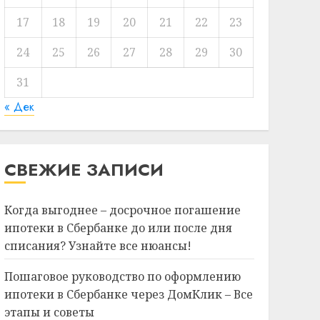
17
18
19
20
21
22
23
24
25
26
27
28
29
30
31
« Дек
СВЕЖИЕ ЗАПИСИ
Когда выгоднее – досрочное погашение
ипотеки в Сбербанке до или после дня
списания? Узнайте все нюансы!
Пошаговое руководство по оформлению
ипотеки в Сбербанке через ДомКлик – Все
этапы и советы