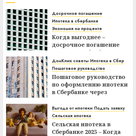
Досрочное погашение
Ипотека в сбербанке
Экономия на проценте
Когда выгоднее –
досрочное погашение
ипотеки в Сбербанке до
или после дня списания?
ДомКлик советы
Ипотека в Сбер
Узнайте все нюансы!
Пошаговое руководство
Пошаговое руководство
18.12.2025
по оформлению ипотеки
в Сбербанке через
ДомКлик – Все этапы и
советы
Выгода от ипотеки
Подать заявку
Сельская ипотека
08.12.2025
Сельская ипотека в
Сбербанке 2025 – Когда