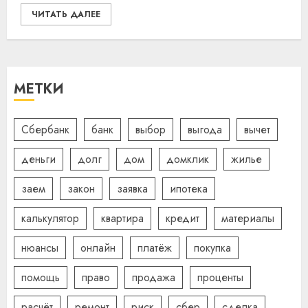
ЧИТАТЬ ДАЛЕЕ
МЕТКИ
Сбербанк
банк
выбор
выгода
вычет
деньги
долг
дом
домклик
жилье
заем
закон
заявка
ипотека
калькулятор
квартира
кредит
материалы
нюансы
онлайн
платёж
покупка
помощь
право
продажа
проценты
расчёт
ремонт
риск
сбер
сделка