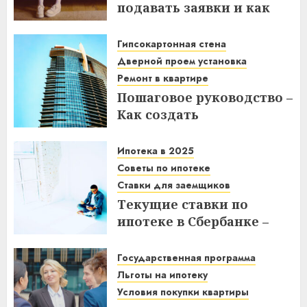
подавать заявки и как
получить выгоду?
Гипсокартонная стена
03.12.2025
Дверной проем установка
Ремонт в квартире
Пошаговое руководство –
Как создать
гипсокартонную стену с
дверным проемом в
Ипотека в 2025
отремонтированной
Советы по ипотеке
квартире
Ставки для заемщиков
Текущие ставки по
14.11.2025
ипотеке в Сбербанке –
что нужно знать
заемщикам в 2025 году
Государственная программа
Льготы на ипотеку
14.11.2025
Условия покупки квартиры